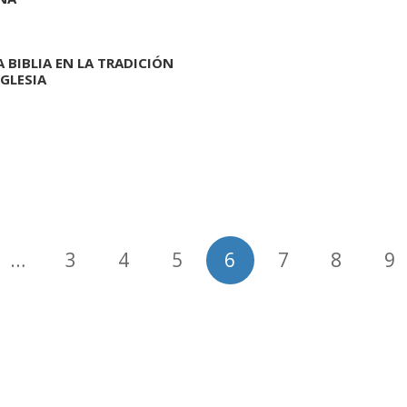
A BIBLIA EN LA TRADICIÓN
IGLESIA
…
3
4
5
6
7
8
9