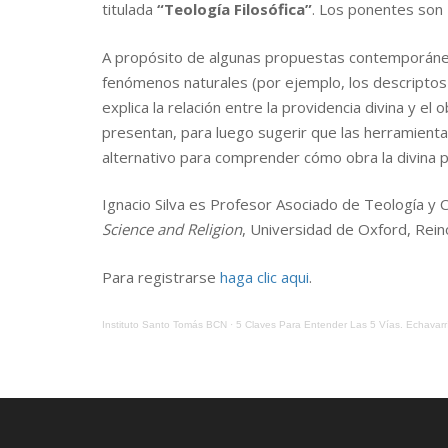
titulada
“Teología Filosófica”
. Los ponentes son
A propósito de algunas propuestas contemporáneas
fenómenos naturales (por ejemplo, los descriptos 
explica la relación entre la providencia divina y 
presentan, para luego sugerir que las herramient
alternativo para comprender cómo obra la divina pr
Ignacio Silva es Profesor Asociado de Teología y Ci
Science and Religion
, Universidad de Oxford, Rein
Para registrarse
haga clic aqui
.
Instituto Santo Tomás BCN
·
5 Claves Para Entender Las 5 Vías. Echavar