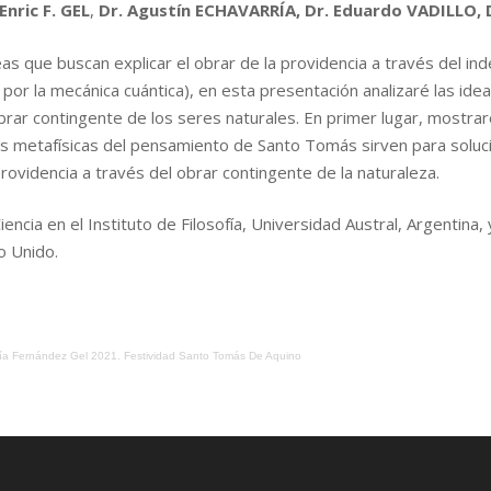
Enric F. GEL
,
Dr. Agustín ECHAVARRÍA, Dr. Eduardo VADILLO, Dr
 que buscan explicar el obrar de la providencia a través del in
por la mecánica cuántica), en esta presentación analizaré las id
el obrar contingente de los seres naturales. En primer lugar, most
as metafísicas del pensamiento de Santo Tomás sirven para soluc
ovidencia a través del obrar contingente de la naturaleza.
encia en el Instituto de Filosofía, Universidad Austral, Argentina
o Unido.
ría Fernández Gel 2021. Festividad Santo Tomás De Aquino