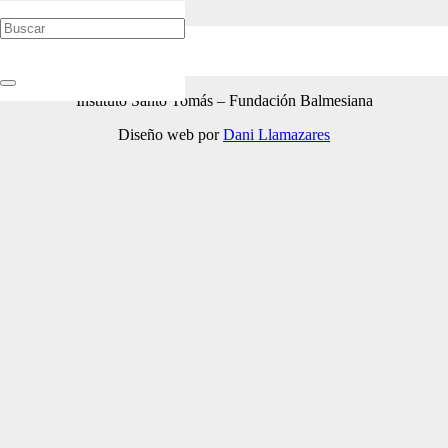
Programación de los cursos del Instituto Santo Tomás
correspondientes al año 2018-2019. VÉALOS E INSCRÍBASE
Instituto Santo Tomás – Fundación Balmesiana
Diseño web por
Dani Llamazares