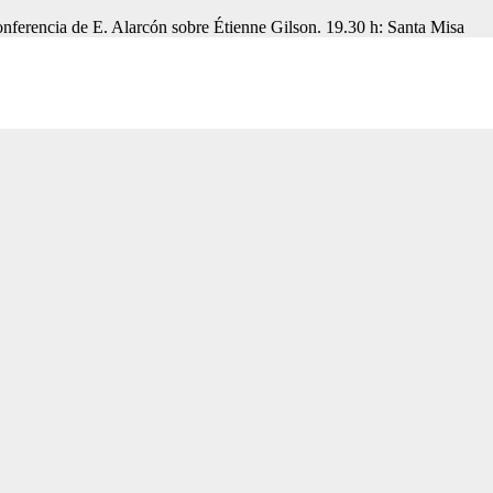
nferencia de E. Alarcón sobre Étienne Gilson. 19.30 h: Santa Misa
Instituto Santo Tomás – Fundación Balmesiana
Diseño web por
Dani Llamazares