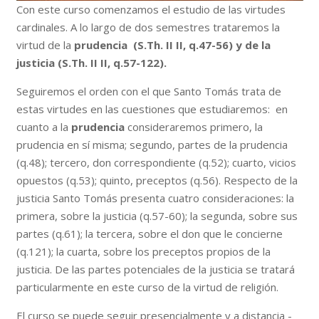
Con este curso comenzamos el estudio de las virtudes
cardinales. A lo largo de dos semestres trataremos la
virtud de la
prudencia (S.Th. II II, q.47-56) y de la
justicia (S.Th. II II, q.57-122).
Seguiremos el orden con el que Santo Tomás trata de
estas virtudes en las cuestiones que estudiaremos:
en
cuanto a la
prudencia
consideraremos primero, la
prudencia en sí misma; segundo, partes de la prudencia
(
q.48
); tercero, don correspondiente (
q.52
); cuarto, vicios
opuestos (
q.53
); quinto, preceptos (
q.56
). Respecto de la
justicia Santo Tomás presenta cuatro consideraciones: la
primera, sobre la justicia (q.57-60); la segunda, sobre sus
partes (q.61); la tercera, sobre el don que le concierne
(q.121); la cuarta, sobre los preceptos propios de la
justicia. De las partes potenciales de la justicia se tratará
particularmente en este curso de la virtud de religión.
El curso se puede seguir presencialmente y a distancia -