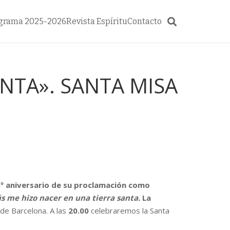
grama 2025-2026
Revista Espíritu
Contacto
ANTA». SANTA MISA
º aniversario de su proclamación como
ús me hizo nacer en una tierra santa.
La
de Barcelona. A las
20.00
celebraremos la Santa