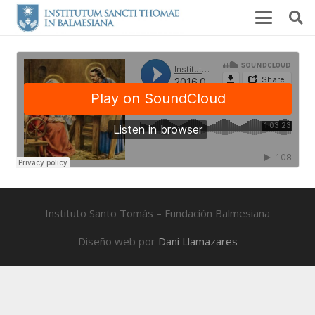
Instituto Santo Tomás – Fundación Balmesiana
Diseño web por
Dani Llamazares